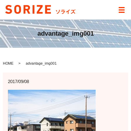
メ
advantage_img001
HOME
advantage_img001
2017/09/08