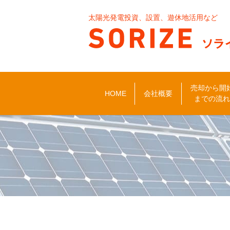
太陽光発電投資、設置、遊休地活用など
売却から開
HOME
会社概要
までの流れ