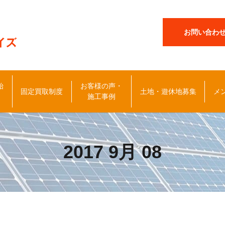
お問い合わ
始
お客様の声・
固定買取制度
土地・遊休地募集
メ
施工事例
2017 9月 08