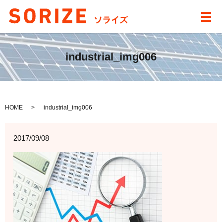
メ
industrial_img006
HOME
industrial_img006
2017/09/08