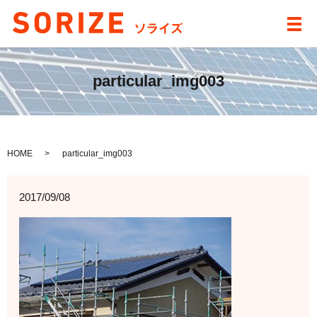
メ
particular_img003
HOME
particular_img003
2017/09/08